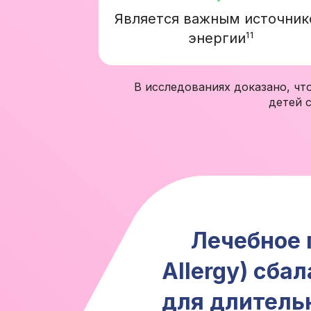
Является важным источни
энергии
11
В исследованиях доказано, чт
детей 
Лечебное
Allergy) сба
для длитель