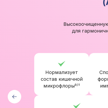
(
Высокоочищенную 
для гармоничн
Нормализует
Спо
состав кишечной
фор
микрофлоры
им
9,11