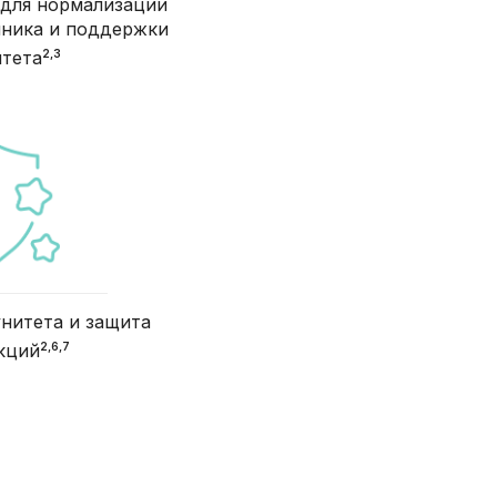
 для нормализации
ника и поддержки
2,3
тета
нитета и защита
2,6,7
кций