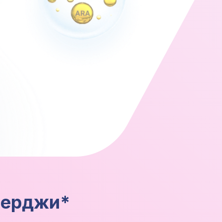
лерджи*