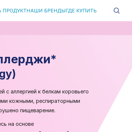
Ь ПРОДУКТ
НАШИ БРЕНДЫ
ГДЕ КУПИТЬ
ллерджи*
rgy)
й с аллергией к белкам коровьего
ними кожными, респираторными
арушено пищеварение.
сь на основе