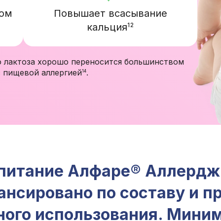
ком
Повышает всасывание
кальция
12
о лактоза хорошо переносится большинством
с пищевой
аллергией
.
14
 питание
Алфаре® Аллердж
лансировано по составу и 
ного использования. Мини