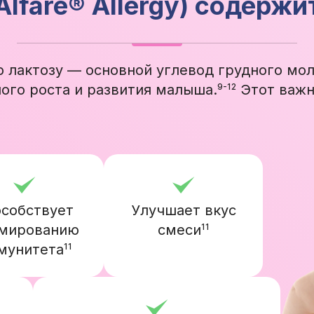
Alfaré® Allergy) содержи
лактозу — основной углевод грудного мо
ого роста и развития малыша.
Этот важн
9-12
собствует
Улучшает вкус
мированию
смеси
11
мунитета
11