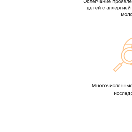
Облегчение проявле
детей с аллергией
моло
Многочисленны
исслед