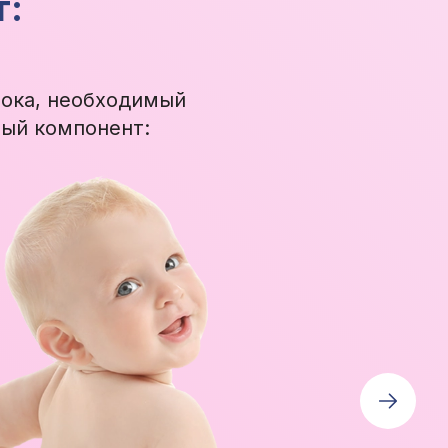
т:
лока, необходимый
ый компонент: