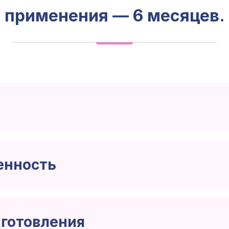
применения — 6 месяцев.
енность
в 100 мл ста
разведения
иготовления