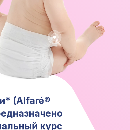
и*
(Alfaré®
предназначено
мальный курс