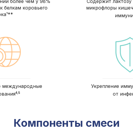
ний более чем у 98%
Содержит лактозу
 к белкам коровьего
микрофлоры кишеч
ка¹**
иммуни
е международные
Укрепление имму
4,5
ования
от инфе
Компоненты смеси