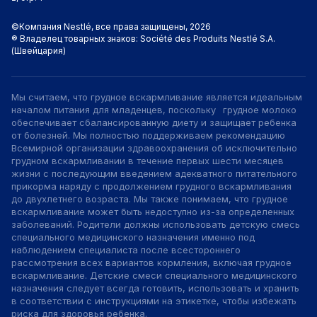
прикорма наряду с продолжением грудного
вскармливания до двухлетнего возраста. Мы также
понимаем, что грудное вскармливание может быть
©Компания Nestlé, все права защищены, 2026
недоступно из-за определенных заболеваний. Родители
® Владелец товарных знаков: Société des Produits Nestlé S.A.
должны использовать детскую смесь специального
(Швейцария)
медицинского назначения только под наблюдением
специалиста после всестороннего рассмотрения всех
вариантов кормления, включая грудное вскармливание.
Продолжение использования смеси должно быть оценено
специалистом в зависимости от развития ребенка. Детские
Мы считаем, что грудное вскармливание является идеальным
смеси специального медицинского назначения следует
началом питания для младенцев, поскольку⠀грудное молоко
всегда готовить, использовать и хранить в соответствии
с инструкциями на этикетке, чтобы избежать риска для
обеспечивает сбалансированную диету и защищает ребенка
здоровья ребенка. Сохранение грудного вскармливания
от болезней. Мы полностью поддерживаем рекомендацию
у ребенка с аллергией к белкам коровьего молока
Всемирной организации здравоохранения об исключительно
возможно при соблюдении мамой специальной диеты. При
грудном вскармливании в течение первых шести месяцев
искусственном/смешанном вскармливании показано
специальное лечебное питание на основе
жизни с последующим введением адекватного питательного
высокогидролизованного белка или аминокислот,
прикорма наряду с продолжением грудного вскармливания
назначаемое специалистом.
до двухлетнего возраста. Мы также понимаем, что грудное
вскармливание может быть недоступно из-за определенных
заболеваний. Родители должны использовать детскую смесь
специального медицинского назначения именно под
наблюдением специалиста после всестороннего
рассмотрения всех вариантов кормления, включая грудное
вскармливание. Детские смеси специального медицинского
назначения следует всегда готовить, использовать и хранить
в соответствии с инструкциями на этикетке, чтобы избежать
риска для здоровья ребенка.