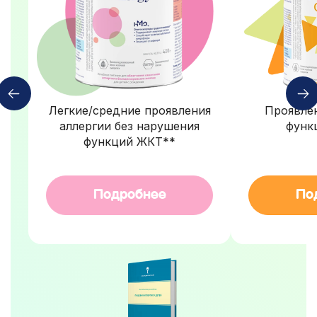
Легкие/средние проявления
Проявле
аллергии без нарушения
функ
функций ЖКТ**
Подробнее
По