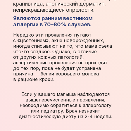
крапивница, атопический дерматит,
срыгивания, сильные колики.
непрекращающиеся опрелости.
Сначала могут
Являются ранним вестником
не наблюдаться,
аллергии в 70–80% случаев.
присоединяются при поздней
Нередко эти проявления путают
диагностике
с «цветением», акне новорожденных,
иногда списывают на то, что мама съела
и прогрессировании аллергии.
что-то сладкое. Однако, в отличие
от других кожных патологий,
Ярко выраженным признаком АБКМ
аллергические проявления не проходят
является наличие слизи и крови
до тех пор, пока не будет устранена
в стуле в сочетании с кожной
причина — белки коровьего молока
симптоматикой
в рационе крохи.
Если у вашего малыша наблюдаются
вышеперечисленные проявления,
необходимо обратиться к аллергологу
или педиатру. Врач назначит
диагностическую диету на 2-4 недели.